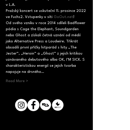
v L.A.
Pražský koncert se uskuteční 11. prosince 2022 
ve Fuchs2. Vstupenky v síti 
GoOut.net
!
Od svého vzniku v roce 2014 sdíleli Badflower 
pódia s Cage the Elephant, Soundgarden 
nebo Ghost a získali četná uznání od médií 
jako Alternative Press a Loudwire. Třikrát 
obsadili první příčky hitparád s hity „The 
Jester“, „Heroin“ a „Ghost“ z jejich kritikou 
uznávaného debutového alba OK, I’M SICK. S 
charakteristickou energií se jejich tvorba 
napojuje na drsného…
Read More >