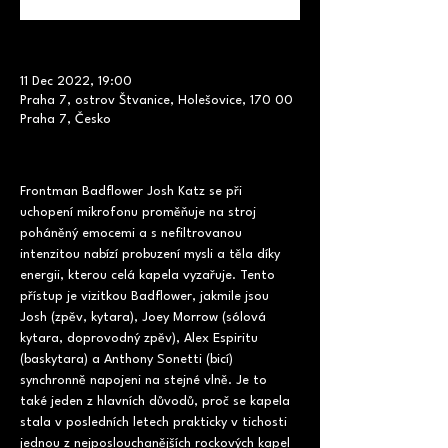
11 Dec 2022, 19:00
Praha 7, ostrov Štvanice, Holešovice, 170 00
Praha 7, Česko
Frontman Badflower Josh Katz se při 
uchopení mikrofonu proměňuje na stroj 
poháněný emocemi a s nefiltrovanou 
intenzitou nabízí probuzení mysli a těla díky 
energii, kterou celá kapela vyzařuje. Tento 
přístup je vizitkou Badflower, jakmile jsou 
Josh (zpěv, kytara), Joey Morrow (sólová 
kytara, doprovodný zpěv), Alex Espiritu 
(baskytara) a Anthony Sonetti (bicí) 
synchronně napojeni na stejné vlně. Je to 
také jeden z hlavních důvodů, proč se kapela 
stala v posledních letech prakticky v tichosti 
jednou z nejposlouchanějších rockových kapel 