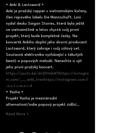
+ Anki & Lastsword +

Anki je pražský rapper s vietnamskými kořeny, 
člen rapového labelu Die Mannschaft. Loni 
vydal desku Saigon Stories, která byla ještě 
ve vietnamštině a letos chystá svůj první 
projekt, který bude kompletně česky. Na 
koncertě Ankiho doplní jeho dvorní producent 
Lastsword, který zahraje i svůj sólový set. 
Současná elektronika vycházející z tekutých 
beatů a popových melodií. Nenechte si ujít 
jeho první pražský koncert.
https://youtu.be/dv1jYHahATI
https://instagra
m.com/____anki_tran
https://instagram.com/l
.a.s.t.s.w.o.r.d
+ Yasha +

Projekt Yasha je mezinárodní 
alternativní/indie popový projekt sídlící…
Read More >