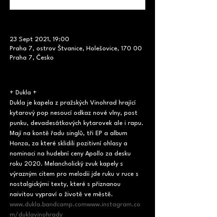
23 Sept 2021, 19:00
Praha 7, ostrov Štvanice, Holešovice, 170 00
Praha 7, Česko
+ Dukla +
Dukla je kapela z pražských Vinohrad hrající 
kytarový pop nesoucí odkaz nové vlny, post 
punku, devadesátkových kytarovek ale i rapu. 
Mají na kontě řadu singlů, tři EP a album 
Honza, za které sklidili pozitivní ohlasy a 
nominaci na hudební ceny Apollo za desku 
roku 2020. Melancholický zvuk kapely s 
výrazným citem pro melodii jde ruku v ruce s 
nostalgickými texty, které s přiznanou 
naivitou vypraví o životě ve městě.
www.dukla.bandcamp.com
www.instagram.co
m/duklavinohrady