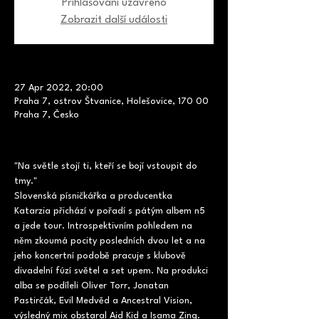
Přihlašování uzavřeno
Zobrazit další události
27 Apr 2022, 20:00
Praha 7, ostrov Štvanice, Holešovice, 170 00
Praha 7, Česko
"Na světle stojí ti, kteří se bojí vstoupit do 
tmy."
Slovenská písničkářka a producentka 
Katarzia přichází v pořadí s pátým albem n5 
a jede tour. Introspektivním pohledem na 
něm zkoumá pocity posledních dvou let a na 
jeho koncertní podobě pracuje s klubově 
divadelní fúzí světel a set upem. Na produkci 
alba se podíleli Oliver Torr, Jonatan 
Pastirčák, Evil Medvěd a Ancestral Vision, 
výsledný mix obstaral Aid Kid a Isama Zing.