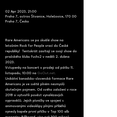
02 Apr 2023, 21:00
Praha 7, ostrov Štvanice, Holešovice, 170 00
Praha 7, Česko
Rare Americans se po skvělé show na 
letošním Rock for People vrací do České 
republiky!  Tentokrát zavítají se svojí show do 
pražského klubu Fuchs2 v neděli 2. dubna 
2023.
Vstupenky na koncert v prodeji od pátku 11. 
listopadu, 10:00 na 
GoOut.net.
Unikátní kanadsko-slovenská formace Rare 
Americans je ve světě plném nesmyslů 
skutečným pojmem. Od svého založení v roce 
2018 si vytvořili pověst vynalézavých 
vypravěčů. Jejich písničky ve spojení s 
animovanými videoklipy plnými příběhů 
vynesly kapele první příčku v Top 100 alb 