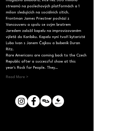
magazínu Billboard, více než 300 milionů 
streamů na poslechových platformách a 1 
milion sledujících na sociálních sítích. 
Frontman James Priestner pochází z 
Vancouveru a spolu se svým bratrem 
Jaredem založil kapelu na improvizovaném 
výletě do Karibiku. Kapelu nyní tvoří kytaristé 
Lubo Ivan s Janem Čajkou a bubeník Duran 
Ritz.
Rare Americans are coming back to the Czech 
Republic after a successful show at this 
year's Rock for People. They…
Read More >