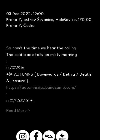
03 Dec 2022, 19:00
Praha 7, ostrov Štvanice, Holešovice, 170 00
Praha 7, Česko
So now's the time we hear the calling

The cold blade falls on misty morning
:
:: 𝓛𝓘𝓥𝓔 ❧
●⫸ AUTUMNS { Downwards / Detriti / Death 
https://autumnsdss.bandcamp.com/
:
:: 𝓓𝓙 𝓢𝓔𝓣𝓢 ❧
Read More >