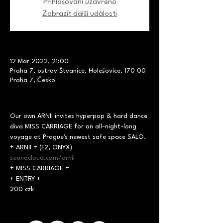
Přihlašování uzavřeno
Zobrazit další události
12 Mar 2022, 21:00
Praha 7, ostrov Štvanice, Holešovice, 170 00
Praha 7, Česko
Our own ARNII invites hyperpop & hard dance 
diva MISS CARRIAGE for an all-night-long 
voyage at Prague's newest safe space SALO.
soundcloud.com/arnii
+ MISS CARRIAGE +
+ ENTRY +

200 czk