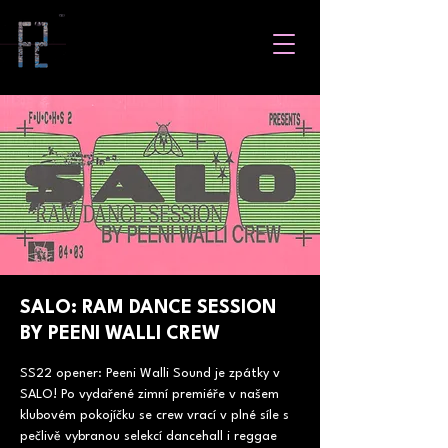
SALO: RAM DANCE SESSION
BY PEENI WALLI CREW
SS22 opener: Peeni Walli Sound je zpátky v
SALO! Po vydařené zimní premiéře v našem
klubovém pokojíčku se crew vrací v plné síle s
pečlivě vybranou selekcí dancehall i reggae