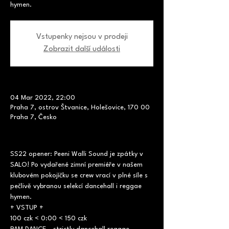
hymen.
Vstupenky nejsou v prodeji
Zobrazit další události
04 Mar 2022, 22:00
Praha 7, ostrov Štvanice, Holešovice, 170 00
Praha 7, Česko
SS22 opener: Peeni Walli Sound je zpátky v 
SALO! Po vydařené zimní premiéře v našem 
klubovém pokojíčku se crew vrací v plné síle s 
pečlivě vybranou selekcí dancehall i reggae 
hymen.
+ VSTUP +
100 czk < 0:00 < 150 czk