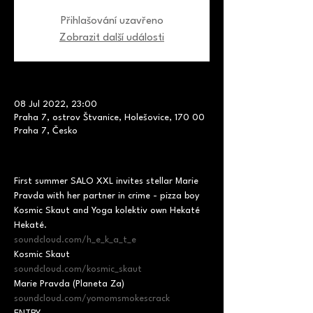
Přihlašování uzavřeno
Zobrazit další události
08 Jul 2022, 23:00
Praha 7, ostrov Štvanice, Holešovice, 170 00
Praha 7, Česko
First summer SALO XXL invites stellar Marie 
Pravda with her partner in crime - pizza boy 
Kosmic Skaut and Yoga kolektiv own Hekaté
soundcloud.com/h_e_k_a_t_e
soundcloud.com/kosmic_skaut
soundcloud.com/yomomsmokescrack