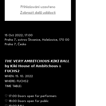
Přihlašování uzavřeno
Zobrazit další události
15 Oct 2022, 17:00
Praha 7, ostrov Štvanice, Holešovice, 170 00
Praha 7, Česko
𝙏𝙃𝙀 𝙑𝙀𝙍𝙔 𝘼𝙈𝘽𝙄𝙏𝘾𝙃𝙊𝙐𝙎 𝙆𝙄𝙆𝙄 𝘽𝘼𝙇𝙇 
𝗯𝘆 𝗞𝗶𝗸𝗶 𝗛𝗼𝘂𝘀𝗲 𝗼𝗳 𝗔𝗺𝗯𝗶𝘁𝗰𝗵𝗼𝘂𝘀 & 
𝗙𝗨𝗖𝗛𝗦𝟮
WHEN: 15. 10. 2022

WHERE: FUCHS2
♡ 17:00 Doors open for performers

♡ 18:00 Doors open for public
