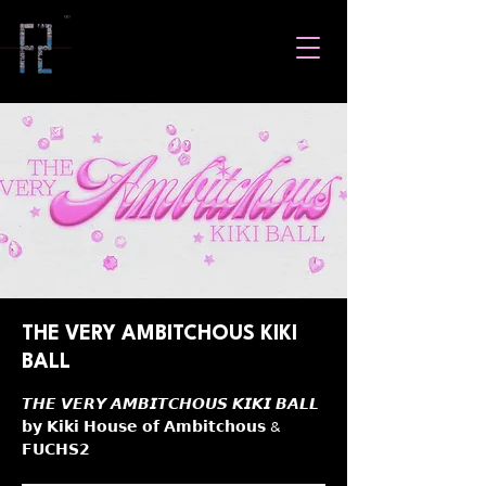
THE VERY AMBITCHOUS KIKI
BALL
𝙏𝙃𝙀 𝙑𝙀𝙍𝙔 𝘼𝙈𝘽𝙄𝙏𝘾𝙃𝙊𝙐𝙎 𝙆𝙄𝙆𝙄 𝘽𝘼𝙇𝙇
𝗯𝘆 𝗞𝗶𝗸𝗶 𝗛𝗼𝘂𝘀𝗲 𝗼𝗳 𝗔𝗺𝗯𝗶𝘁𝗰𝗵𝗼𝘂𝘀 &
𝗙𝗨𝗖𝗛𝗦𝟮