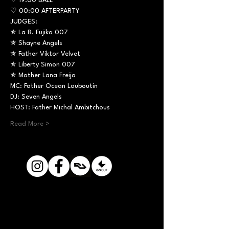
♡ 19:00 BALL

♡ 00:00 AFTERPARTY
JUDGES:

✯ La B. Fujiko 007

✯ Shayne Angels

✯ Father Viktor Velvet

✯ Liberty Simon 007

✯ Mother Lana Freija
MC: Father Ocean Louboutin

DJ: Seven Angels

HOST: Father Michal Ambitchous
Read More >