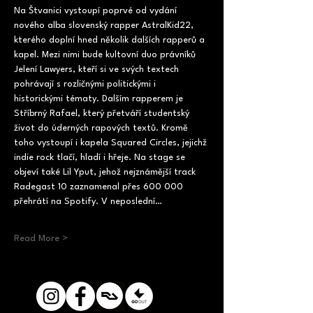
Na Štvanici vystoupí poprvé od vydání 
nového alba slovenský rapper AstralKid22, 
kterého doplní hned několik dalších rapperů a 
kapel. Mezi nimi bude kultovní duo právníků 
Jelení Lawyers, kteří si ve svých textech 
pohrávají s rozličnými politickými i 
historickými tématy. Dalším rapperem je 
Stříbrný Rafael, který přetváří studentský 
život do úderných rapových textů. Kromě 
toho vystoupí i kapela Squared Circles, jejichž 
indie rock tlačí, hladí i hřeje. Na stage se 
objeví také Lil Yput, jehož nejznámější track 
Radegast 10 zaznamenal přes 600 000 
přehrátí na Spotify. V neposlední…
Read More >