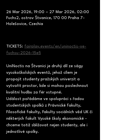
26 Mar 2026, 19:00 – 27 Mar 2026, 02:00
Fuchs2, ostrov Štvanice, 170 00 Praha 7-
Holešovice, Czechia
TICKETS: 
fairplay.events/en/uninoctis-ve-
fuchsu-2026-15e5
UniNoctis na Štvanici je druhý díl ze ságy 
vysokoškolských eventů, jehož cílem je 
propojit studenty pražských univerzit a 
vytvořit prostor, kde si mohou poslechnout 
kvalitní hudbu za fér vstupné.
Událost pořádáme ve spolupráci s řadou 
studentských spolků z Právnické fakulty, 
Filosofické fakulty, Fakulty sociálních věd UK či 
některých fakult Vysoké školy ekonomické - 
chceme totiž sbližovat nejen studenty, ale i 
jednotlivé spolky.