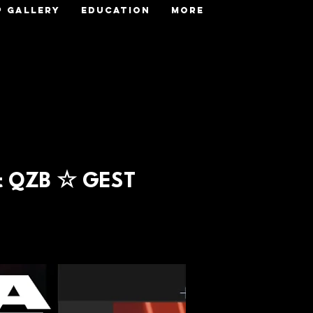
P GALLERY
EDUCATION
More
t QZB ☆ GEST