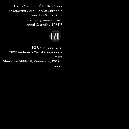
Fuchs2, s. r. o., IČO: 06281222
sokolovská 79/81, 186 00, praha 8
zapsáno 20. 7. 2017
městský soud v praze
oddíl C, značka 279419
F2 Unlimited, z. s.
L 73021 vedená u Městského soudu v
Praze
Slavíkova 1488/29, Vinohrady, 120 00
Praha 2