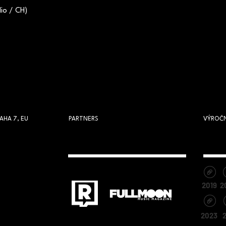
io / CH)
AHA 7, EU
PARTNERS
VÝROČN
2019
2
2023