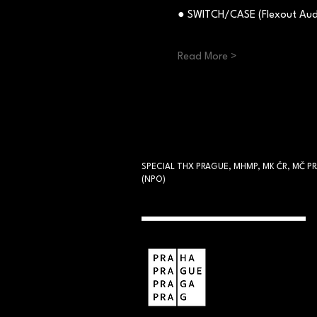
● SWITCH/CASE (Flexout Aud
Read More >
SPECIAL THX PRAGUE, MHMP, MK ČR, MČ PR
(NPO)